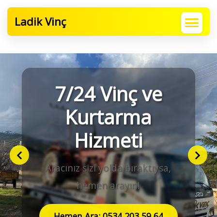
Ladik Vinç
7/24 Vinç ve
Kurtarma
Hizmeti
Aracınız sizi yolda bıraktıysa,
hemen arayın!
Hemen Ara: 0534 203 59 64